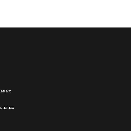
.
.
льных
нальных