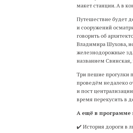
макет станции. А в к
Путешествие будет до
и сооружений осматри
говорить об архитект
Владимира Шухова, ис
железнодорожные зда
названием Свинская, 
Три пешие прогулки п
проведём недалеко от
и пост централизации
время перекусить в д
А ещё в программе 
✔️ История дороги в л