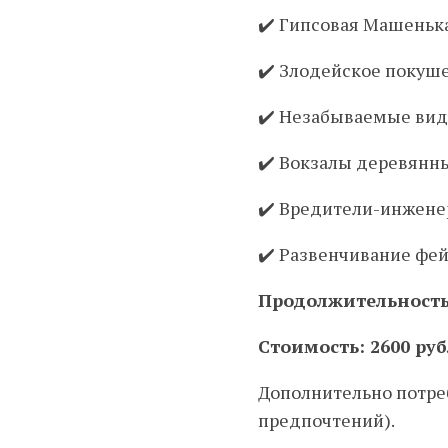
✔️ Гипсовая Машенька
✔️ Злодейское покуше
✔️ Незабываемые вид
✔️ Вокзалы деревянны
✔️ Вредители-инжен
✔️ Развенчивание фей
Продолжительность:
Стоимость: 2600 ру
Дополнительно потребу
предпочтений).