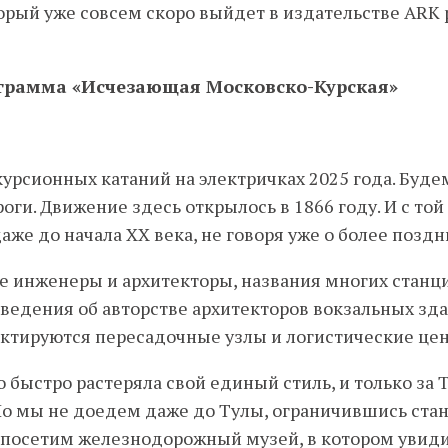
торый уже совсем скоро выйдет в издательстве ARK 
грамма «Исчезающая Московско-Курская»
урсионных катаний на электричках 2025 года. Буде
оги. Движение здесь открылось в 1866 году. И с т
же до начала ХХ века, не говоря уже о более поздн
е инженеры и архитекторы, названия многих станц
ведения об авторстве архитекторов вокзальных здани
ектируются пересадочные узлы и логистические це
о быстро растеряла свой единый стиль, и только за
Но мы не доедем даже до Тулы, ограничившись стан
 посетим железнодорожный музей, в котором увид