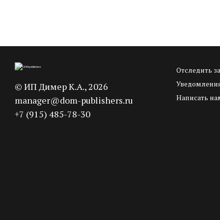
В корзину
3 000
p
Отследить з
Уведомления
©
ИП Димер К.А.
, 2026
Написать на
manager@dom-publishers.ru
+7 (915) 485-78-30